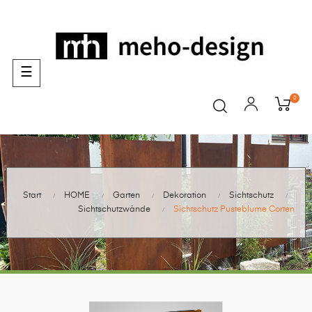
Umschalten
☰
der
Navigation
0
Start
HOME
Garten
Dekoration
Sichtschutz
Sichtschutzwände
Sichtschutz Pusteblume Corten