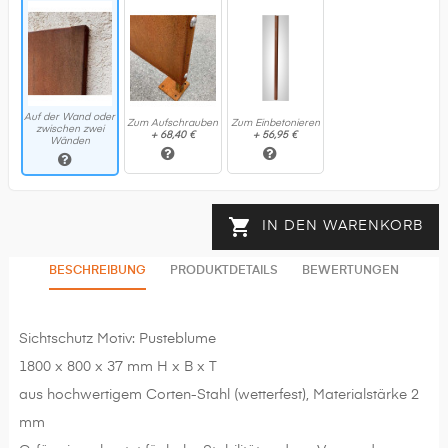
Auf der Wand oder
Zum Aufschrauben
Zum Einbetonieren
zwischen zwei
+
68,40 €
+
56,95 €
Wänden

IN DEN WARENKORB
BESCHREIBUNG
PRODUKTDETAILS
BEWERTUNGEN
Sichtschutz Motiv: Pusteblume
1800 x 800 x 37 mm H x B x T
aus hochwertigem Corten-Stahl (wetterfest), Materialstärke 2
mm