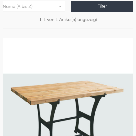

Filter
Name (A bis Z)
1-1 von 1 Artikel(n) angezeigt